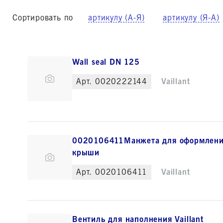
Сортировать по
артикулу (А-Я)
артикулу (Я-А)
Wall seal DN 125
Арт.
0020222144
Vaillant
0020106411Манжета для оформления
крыши
Арт.
0020106411
Vaillant
Вентиль для наполнения Vaillant