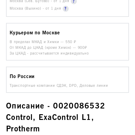
Москва (Сев. Бутово) - от 1 дня
Москва (Выхино) - от 1 дня
Курьером по Москве
В пределах МКАД и Химки —
550
От МКАД до ЦКАД (кроме Химок) —
900₽
За ЦКАД - рассчитывается индивидуально
По России
Транспортные компании СДЭК, DPD, Деловые линии
Описание - 0020086532
Control, ExaControl L1,
Protherm