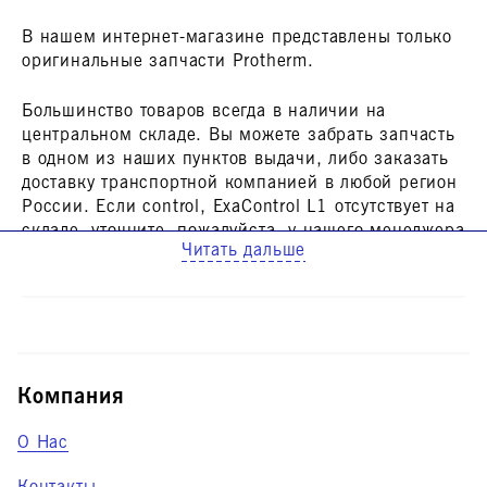
В нашем интернет-магазине представлены только
оригинальные запчасти Protherm.
Большинство товаров всегда в наличии на
центральном складе. Вы можете забрать запчасть
в одном из наших пунктов выдачи, либо заказать
доставку транспортной компанией в любой регион
России. Если
control, ExaControl L1
отсутствует на
складе, уточните, пожалуйста, у нашего менеджера
Читать дальше
сроки поставки.
Если у вас возникли вопросы, позвоните нам или
оставьте заявку на сайте. Мы поможем подобрать
нужную запчасть для вашего оборудования.
Компания
О Нас