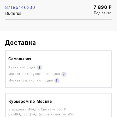
7 890 ₽
87186446230
Buderus
Под заказ
Доставка
Самовывоз
Химки - от 1 дня
Москва (Сев. Бутово) - от 1 дня
Москва (Выхино) - от 1 дня
Курьером по Москве
В пределах МКАД и Химки —
550
От МКАД до ЦКАД (кроме Химок) —
900₽