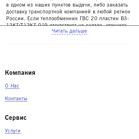
в одном из наших пунктов выдачи, либо заказать
доставку транспортной компанией в любой регион
России. Если
теплообменник ГВС 20 пластин B3-
12KZ/T12KZ-019
отсутствует на складе, уточните,
Читать дальше
пожалуйста, у нашего менеджера сроки поставки.
Если у вас возникли вопросы, позвоните нам или
оставьте заявку на сайте. Мы поможем подобрать
нужную запчасть для вашего оборудования.
Компания
О Нас
Контакты
Сервис
Услуги