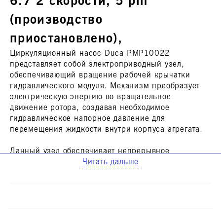
6.7 2 скорости, 5 pin
(производство
приостановлено),
Циркуляционный насос Duca PMP10022
представляет собой электроприводный узел,
обеспечивающий вращение рабочей крычатки
гидравлического модуля. Механизм преобразует
электрическую энергию во вращательное
движение ротора, создавая необходимое
гидравлическое напорное давление для
перемещения жидкости внутри корпуса агрегата.
Данный узел обеспечивает непрерывное
перемещение теплоносителя через теплообменник
Читать дальше
и радиаторы, поддерживая заданный
температурный режим без резких перепадов. При
выходе мотора из строя система теряет
способность к самостоятельной циркуляции, что
приводит к перегреву генератора тепла или его