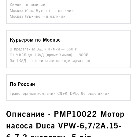
Химки - в наличии
Москва (Сев. Бутово) - в наличии
Москва (Выхино) - в наличии
Курьером по Москве
В пределах МКАД и Химки —
550
От МКАД до ЦКАД (кроме Химок) —
900₽
За ЦКАД - рассчитывается индивидуально
По России
Транспортные компании СДЭК, DPD, Деловые линии
Описание - PMP10022 Мотор
насоса Duca VPW-6,7/2A.15-