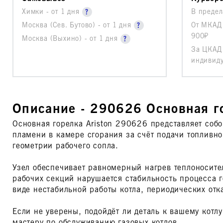
Химки - от 1 дня
В преде
Москва (Сев. Бутово) - от 1 дня
От МКАД
900₽
Москва (Выхино) - от 1 дня
За ЦКАД 
индивид
Описание - 290626 Основная го
Основная горелка Ariston 290626 представляет собо
пламени в камере сгорания за счёт подачи топливно
геометрии рабочего сопла.
Узел обеспечивает равномерный нагрев теплоносите
рабочих секций нарушается стабильность процесса 
виде нестабильной работы котла, периодических отк
Если не уверены, подойдёт ли деталь к вашему котл
мастеру по обслуживанию газовых котлов.