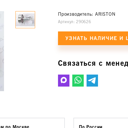
Производитель:
ARISTON
Артикул:
290626
Связаться с мене
ом по Москве
По России