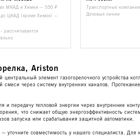
лах МКАД и Химки —
550
Транспортные компании
Деловые линии
 до ЦКАД (кроме Химок) —
- рассчитывается
уально
релка, Ariston
й центральный элемент газогорелочного устройства ко
й смеси через систему внутренних каналов. Протекание
ля и передачу тепловой энергии через внутренние кон
горения, что снижает общую энергоэффективность систе
азов запуска или срабатывания защитной автоматики.
у — уточните совместимость у нашего специалиста. Для 