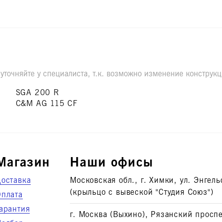
очняйте у специалиста, т.к. возможно изменение конструкци
SGA 200 R
C&M AG 115 CF
Магазин
Наши офисы
оставка
Московская обл., г. Химки, ул. Энгель
(крыльцо с вывеской "Студия Союз")
Оплата
арантия
г. Москва (Выхино), Рязанский проспе